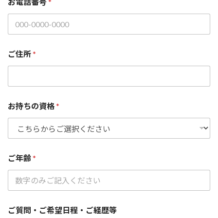
お電話番号
*
持
ち
の
資
格
ご
ご住所
*
住
所
*
お持ちの資格
*
ご年齢
*
ご質問・ご希望日程・ご経歴等