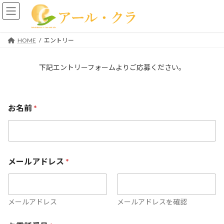
コ
ナ
ン
ビ
テ
ゲ
ン
ー
HOME
エントリー
ツ
シ
へ
ョ
ス
ン
下記エントリーフォームよりご応募ください。
キ
に
ッ
移
プ
動
お名前
*
メールアドレス
*
メールアドレス
メールアドレスを確認
お